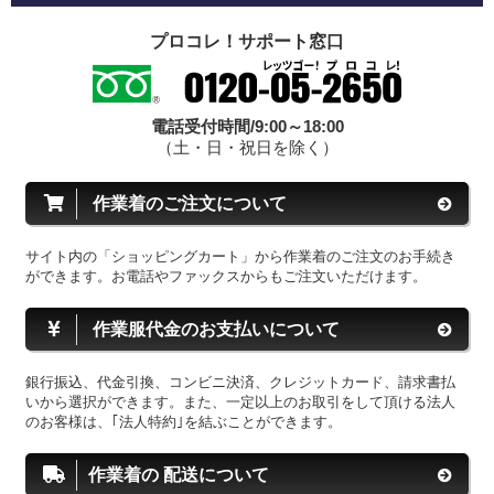
プロコレ！サポート窓口
電話受付時間/9:00～18:00
（土・日・祝日を除く）
作業着のご注文について
サイト内の「ショッピングカート」から作業着のご注文のお手続き
ができます。お電話やファックスからもご注文いただけます。
作業服代金のお支払いについて
銀行振込、代金引換、コンビニ決済、クレジットカード、請求書払
いから選択ができます。また、一定以上のお取引をして頂ける法人
のお客様は、｢法人特約｣を結ぶことができます。
作業着の 配送について