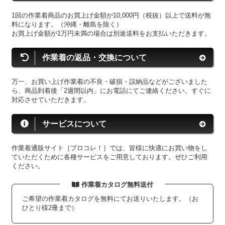
1回の作業着商品のお買上げ金額が10,000円（税抜）以上で送料が無
料になります。（沖縄・離島を除く）
お買上げ金額が1万円未満の場合は別途送料をお支払いただきます。
作業着の返品・交換について
万一、お買い上げ作業着の不良・破損・誤納品などがございました
ら、商品到着後「2週間以内」にお電話にてご連絡ください。すぐに
対応させていただきます。
サービスについて
作業着通販サイト［プロコレ！］では、皆様に快適にお買い物をし
ていただくために各種サービスをご用意しております。ぜひご利用
ください。
作業着カタログ無料送付
ご希望の作業着カタログを無料にてお送りいたします。（お
ひとり様2冊まで）