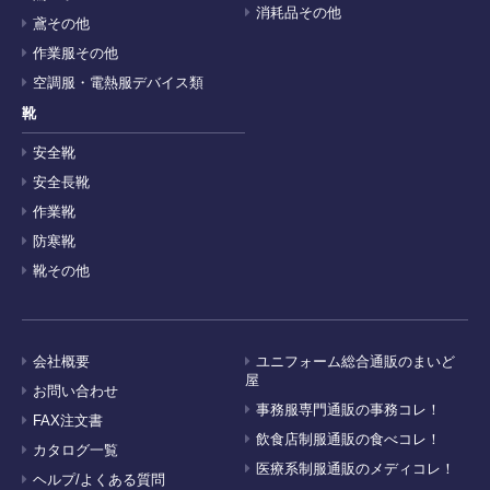
消耗品その他
鳶その他
作業服その他
空調服・電熱服デバイス類
靴
安全靴
安全長靴
作業靴
防寒靴
靴その他
会社概要
ユニフォーム総合通販のまいど
屋
お問い合わせ
事務服専門通販の事務コレ！
FAX注文書
飲食店制服通販の食べコレ！
カタログ一覧
医療系制服通販のメディコレ！
ヘルプ/よくある質問