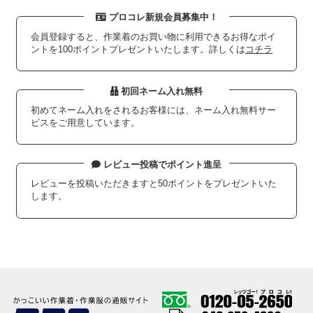
プロコレ新規会員募集中！
会員登録すると、作業着のお買い物に利用できるお得なポイ
ントを100ポイントプレゼントいたします。詳しくは
コチラ
初回ネーム入れ無料
初めてネーム入れをされるお客様には、ネーム入れ無料サー
ビスをご用意しています。
レビュー投稿でポイント進呈
レビューを投稿いただきますと50ポイントをプレゼントいた
します。