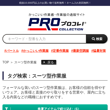
税抜10,000円以上のお買い物で送料無料！ネーム入れ初回無料！
検索
バートル
かっこいい作業服
定番作業服
最新空調服
猛暑対策
TOP
＞
スーツ型作業服
戻る
タグ検索：スーツ型作業服
フォーマルな装いのスーツ型作業服は、お客様の信頼を得やす
いウェア。お客様と直接のやり取りをする営業や、屋内に立ち
入る内装などの職種におすすめです。
春夏アイテムで絞り込む（6）