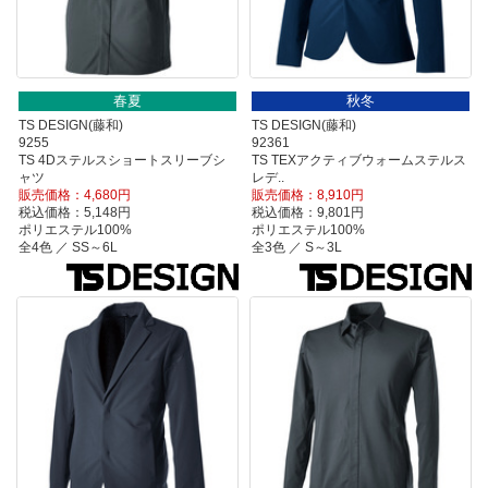
春夏
秋冬
TS DESIGN(藤和)
TS DESIGN(藤和)
9255
92361
TS 4Dステルスショートスリーブシ
TS TEXアクティブウォームステルス
ャツ
レデ..
販売価格：4,680円
販売価格：8,910円
税込価格：5,148円
税込価格：9,801円
ポリエステル100%
ポリエステル100%
全4色 ／ SS～6L
全3色 ／ S～3L