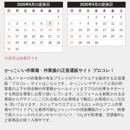
2026年8月の定休日
2026年9月の定休日
日
月
火
水
木
金
土
日
月
火
水
木
金
土
1
1
2
3
4
5
2
3
4
5
6
7
8
6
7
8
9
10
11
12
9
10
11
12
13
14
15
13
14
15
16
17
18
19
16
17
18
19
20
21
22
20
21
22
23
24
25
26
23
24
25
26
27
28
29
27
28
29
30
30
31
※赤字は休業日です
かっこいい作業着・作業服の正規通販サイト プロコレ！
人気メーカーの作業着や有名ブランドのワークウエアを販売する正規通
販「プロコレ」サイトはこちらです。 かっこいいデザインで人気の作
業着の上下や安全靴や作業靴からヘルメットまでプロの仕事をサポート
する商品を豊富にお取り扱いしています。ユニフォームを刷新される企
業様からデザインにこだわる個人のお客様まで幅広いお客様からご注文
を 頂いております。カジュアルウエアとしてもおしゃれなデニム作業
着やアウトドアにも着用可能なジャンパーや消臭機能のインナー、軽量
で高ストレッチのズボンやカーゴパンツ、つなぎや防寒服、空調服®な
ど新商品が続々入荷中です。