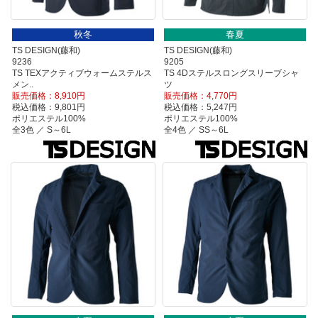
秋冬
春夏
TS DESIGN(藤和)
TS DESIGN(藤和)
9236
9205
TS TEXアクティブウォームステルス
TS 4Dステルスロングスリーブシャ
メン..
ツ
販売価格：8,910円
販売価格：4,770円
税込価格：9,801円
税込価格：5,247円
ポリエステル100%
ポリエステル100%
全3色 ／ S～6L
全4色 ／ SS～6L