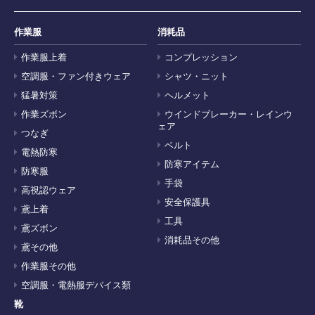
作業服
消耗品
作業服上着
コンプレッション
空調服・ファン付きウェア
シャツ・ニット
猛暑対策
ヘルメット
作業ズボン
ウインドブレーカー・レインウ
ェア
つなぎ
ベルト
電熱防寒
防寒アイテム
防寒服
手袋
高視認ウェア
安全保護具
鳶上着
工具
鳶ズボン
消耗品その他
鳶その他
作業服その他
空調服・電熱服デバイス類
靴