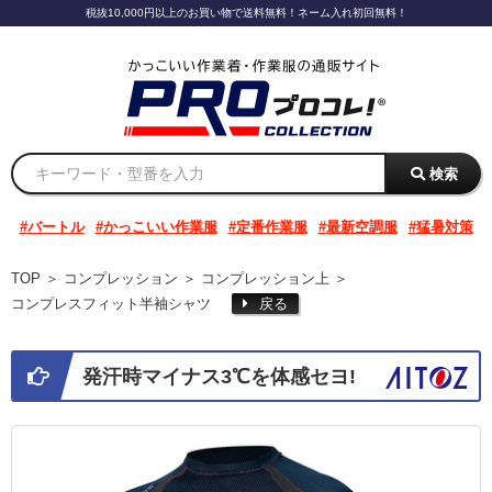
税抜10,000円以上のお買い物で送料無料！ネーム入れ初回無料！
検索
バートル
かっこいい作業服
定番作業服
最新空調服
猛暑対策
TOP
＞
コンプレッション
＞
コンプレッション上
＞
コンプレスフィット半袖シャツ
戻る
発汗時マイナス3℃を体感セヨ!