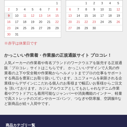
1
1
2
3
4
5
2
3
4
5
6
7
8
6
7
8
9
10
11
12
9
10
11
12
13
14
15
13
14
15
16
17
18
19
16
17
18
19
20
21
22
20
21
22
23
24
25
26
23
24
25
26
27
28
29
27
28
29
30
30
31
※赤字は休業日です
かっこいい作業着・作業服の正規通販サイト プロコレ！
人気メーカーの作業着や有名ブランドのワークウエアを販売する正規通
販「プロコレ」サイトはこちらです。 かっこいいデザインで人気の作
業着の上下や安全靴や作業靴からヘルメットまでプロの仕事をサポート
する商品を豊富にお取り扱いしています。ユニフォームを刷新される企
業様からデザインにこだわる個人のお客様まで幅広いお客様からご注文
を 頂いております。カジュアルウエアとしてもおしゃれなデニム作業
着やアウトドアにも着用可能なジャンパーや消臭機能のインナー、軽量
で高ストレッチのズボンやカーゴパンツ、つなぎや防寒服、空調服®な
ど新商品が続々入荷中です。
商品カテゴリ一覧