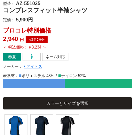
AZ-551035
型番
：
コンプレスフィット半袖シャツ
5,900
円
定価
：
プロコレ特別価格
2,940
円
50％OFF
＜ 税込価格：￥3,234 ＞
春夏
ネーム対応
メーカー
：
アイトス
表素材：
ポリエステル 48%
ナイロン 52%
カラーとサイズを選択