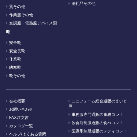
消耗品その他
鳶その他
作業服その他
空調服・電熱服デバイス類
靴
安全靴
安全長靴
作業靴
防寒靴
靴その他
会社概要
ユニフォーム総合通販のまいど
屋
お問い合わせ
事務服専門通販の事務コレ！
FAX注文書
飲食店制服通販の食べコレ！
カタログ一覧
医療系制服通販のメディコレ！
ヘルプ/よくある質問