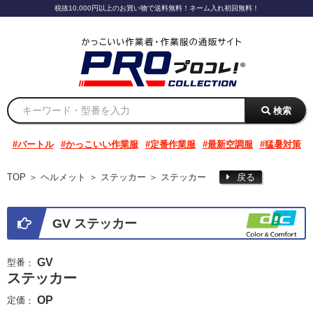
税抜10,000円以上のお買い物で送料無料！ネーム入れ初回無料！
検索
バートル
かっこいい作業服
定番作業服
最新空調服
猛暑対策
TOP
＞
ヘルメット
＞
ステッカー
＞
ステッカー
戻る
GV ステッカー
GV
型番
：
ステッカー
OP
定価
：