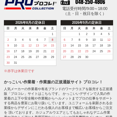
電話受付時間/9:00～18:00
（土・日・祝日を除く）
2026年8月の定休日
2026年9月の定休日
日
月
火
水
木
金
土
日
月
火
水
木
金
土
1
1
2
3
4
5
2
3
4
5
6
7
8
6
7
8
9
10
11
12
9
10
11
12
13
14
15
13
14
15
16
17
18
19
16
17
18
19
20
21
22
20
21
22
23
24
25
26
23
24
25
26
27
28
29
27
28
29
30
30
31
※赤字は休業日です
かっこいい作業着・作業服の正規通販サイト プロコレ！
人気メーカーの作業着や有名ブランドのワークウエアを販売する正規通
販「プロコレ」サイトはこちらです。 かっこいいデザインで人気の作
業着の上下や安全靴や作業靴からヘルメットまでプロの仕事をサポート
する商品を豊富にお取り扱いしています。ユニフォームを刷新される企
業様からデザインにこだわる個人のお客様まで幅広いお客様からご注文
を 頂いております。カジュアルウエアとしてもおしゃれなデニム作業