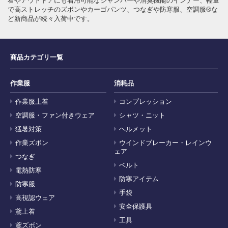
着やアウトドアにも着用可能なジャンパーや消臭機能のインナー、軽量
で高ストレッチのズボンやカーゴパンツ、つなぎや防寒服、空調服®な
ど新商品が続々入荷中です。
商品カテゴリ一覧
作業服
消耗品
作業服上着
コンプレッション
空調服・ファン付きウェア
シャツ・ニット
猛暑対策
ヘルメット
作業ズボン
ウインドブレーカー・レインウ
ェア
つなぎ
ベルト
電熱防寒
防寒アイテム
防寒服
手袋
高視認ウェア
安全保護具
鳶上着
工具
鳶ズボン