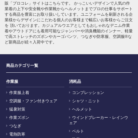
販「プロコレ」サイトはこちらです。 かっこいいデザインで人気の作
業着の上下や安全靴や作業靴からヘルメットまでプロの仕事をサポート
する商品を豊富にお取り扱いしています。ユニフォームを刷新される企
業様からデザインにこだわる個人のお客様まで幅広いお客様からご注文
を 頂いております。カジュアルウエアとしてもおしゃれなデニム作業
着やアウトドアにも着用可能なジャンパーや消臭機能のインナー、軽量
で高ストレッチのズボンやカーゴパンツ、つなぎや防寒服、空調服®な
ど新商品が続々入荷中です。
商品カテゴリ一覧
作業服
消耗品
作業服上着
コンプレッション
空調服・ファン付きウェア
シャツ・ニット
猛暑対策
ヘルメット
作業ズボン
ウインドブレーカー・レインウ
ェア
つなぎ
ベルト
電熱防寒