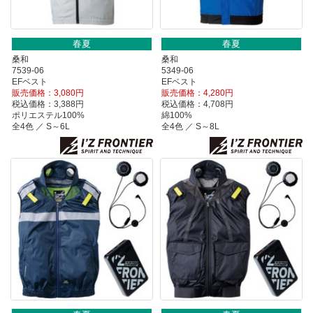
春夏
春夏
桑和
桑和
7539-06
5349-06
EFベスト
EFベスト
販売価格：3,080円
販売価格：4,280円
税込価格：3,388円
税込価格：4,708円
ポリエステル100%
綿100%
全4色 ／ S～6L
全4色 ／ S～8L