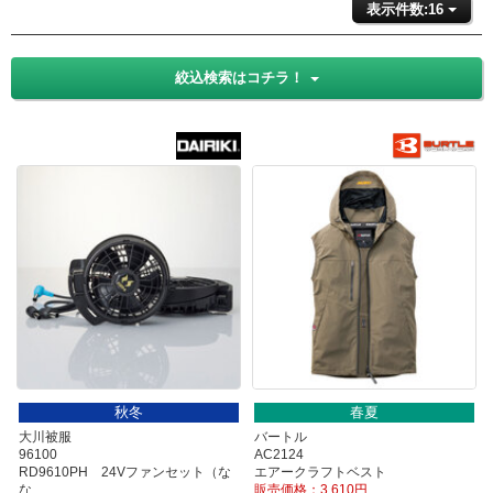
表示件数:16
絞込検索はコチラ！
秋冬
春夏
大川被服
バートル
96100
AC2124
RD9610PH 24Vファンセット（な
エアークラフトベスト
な..
販売価格：3,610円