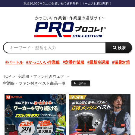
税抜10,000円以上のお買い物で送料無料！ネーム入れ初回無料！
検索
バートル
かっこいい作業服
定番作業服
最新空調服
猛暑対策
TOP
＞
空調服・ファン付きウェア
＞
空調服・ファン付きベスト商品一覧
戻る