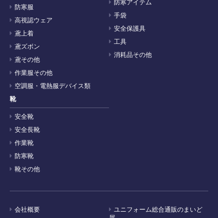
防寒アイテム
防寒服
手袋
高視認ウェア
安全保護具
鳶上着
工具
鳶ズボン
消耗品その他
鳶その他
作業服その他
空調服・電熱服デバイス類
靴
安全靴
安全長靴
作業靴
防寒靴
靴その他
会社概要
ユニフォーム総合通販のまいど