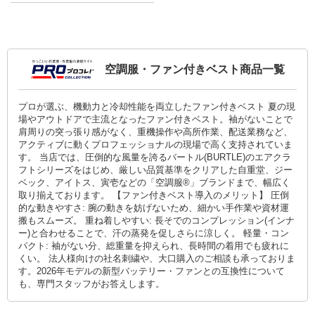
空調服・ファン付きベスト商品一覧
プロが選ぶ、機動力と冷却性能を両立したファン付きベスト 夏の現
場やアウトドアで主流となったファン付きベスト。袖がないことで
肩周りの突っ張り感がなく、重機操作や高所作業、配送業務など、
アクティブに動くプロフェッショナルの現場で高く支持されていま
す。 当店では、圧倒的な風量を誇るバートル(BURTLE)のエアクラ
フトシリーズをはじめ、厳しい品質基準をクリアした自重堂、ジー
ベック、アイトス、寅壱などの「空調服®」ブランドまで、幅広く
取り揃えております。 【ファン付きベスト導入のメリット】 圧倒
的な動きやすさ: 腕の動きを妨げないため、細かい手作業や資材運
搬もスムーズ。 重ね着しやすい: 長そでのコンプレッション(インナ
ー)と合わせることで、汗の蒸発を促しさらに涼しく。 軽量・コン
パクト: 袖がない分、総重量を抑えられ、長時間の着用でも疲れに
くい。 法人様向けの社名刺繍や、大口購入のご相談も承っておりま
す。2026年モデルの新型バッテリー・ファンとの互換性について
も、専門スタッフがお答えします。