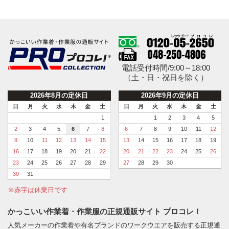
電話受付時間/9:00～18:00
（土・日・祝日を除く）
2026年8月の定休日
2026年9月の定休日
日
月
火
水
木
金
土
日
月
火
水
木
金
土
1
1
2
3
4
5
2
3
4
5
6
7
8
6
7
8
9
10
11
12
9
10
11
12
13
14
15
13
14
15
16
17
18
19
16
17
18
19
20
21
22
20
21
22
23
24
25
26
23
24
25
26
27
28
29
27
28
29
30
30
31
※赤字は休業日です
かっこいい作業着・作業服の正規通販サイト プロコレ！
人気メーカーの作業着や有名ブランドのワークウエアを販売する正規通