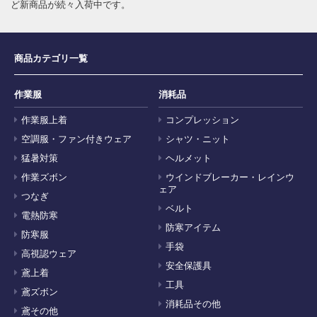
ど新商品が続々入荷中です。
商品カテゴリ一覧
作業服
消耗品
作業服上着
コンプレッション
空調服・ファン付きウェア
シャツ・ニット
猛暑対策
ヘルメット
作業ズボン
ウインドブレーカー・レインウ
ェア
つなぎ
ベルト
電熱防寒
防寒アイテム
防寒服
手袋
高視認ウェア
安全保護具
鳶上着
工具
鳶ズボン
消耗品その他
鳶その他