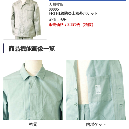
大川被服
00005
FRTH1綿防炎上衣外ポケット
定価：
OP
販売価格：8,370円（税抜）
商品機能画像一覧
衿元
内ポケット