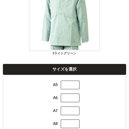
3ライトグリーン
サイズを選択
A5
A6
A7
A8