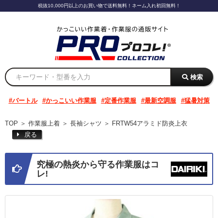
税抜10,000円以上のお買い物で送料無料！ネーム入れ初回無料！
検索
バートル
かっこいい作業服
定番作業服
最新空調服
猛暑対策
TOP
＞
作業服上着
＞
長袖シャツ
＞
FRTW54アラミド防炎上衣
戻る
究極の熱炎から守る作業服はコ
レ!