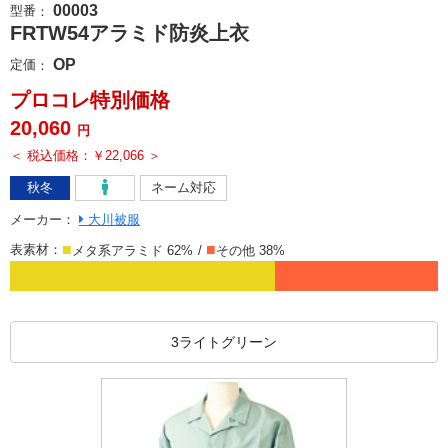
00003
型番
：
FRTW54アラミド防炎上衣
OP
定価
：
プロコレ特別価格
20,060
円
＜ 税込価格：￥22,066 ＞
秋冬
ネーム対応
メーカー
：
大川被服
表素材：
メタ系アラミド 62%
その他 38%
3ライトグリーン