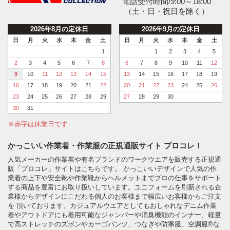
電話受付時間/9:00～18:00
（土・日・祝日を除く）
2026年8月の定休日
2026年9月の定休日
日
月
火
水
木
金
土
日
月
火
水
木
金
土
1
1
2
3
4
5
2
3
4
5
6
7
8
6
7
8
9
10
11
12
9
10
11
12
13
14
15
13
14
15
16
17
18
19
16
17
18
19
20
21
22
20
21
22
23
24
25
26
23
24
25
26
27
28
29
27
28
29
30
30
31
※赤字は休業日です
かっこいい作業着・作業服の正規通販サイト プロコレ！
人気メーカーの作業着や有名ブランドのワークウエアを販売する正規通
販「プロコレ」サイトはこちらです。 かっこいいデザインで人気の作
業着の上下や安全靴や作業靴からヘルメットまでプロの仕事をサポート
する商品を豊富にお取り扱いしています。ユニフォームを刷新される企
業様からデザインにこだわる個人のお客様まで幅広いお客様からご注文
を 頂いております。カジュアルウエアとしてもおしゃれなデニム作業
着やアウトドアにも着用可能なジャンパーや消臭機能のインナー、軽量
で高ストレッチのズボンやカーゴパンツ、つなぎや防寒服、空調服®な