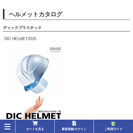
ヘルメットカタログ
ディックプラスチック
DIC HELMET2025
toggle
通年
カートを見る
新規登録/ログイン
ご利用ガイド
navigation