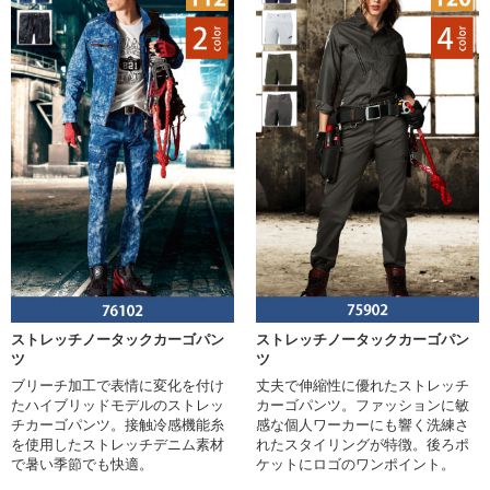
ストレッチノータックカーゴパン
ストレッチノータックカーゴパン
ツ
ツ
ブリーチ加工で表情に変化を付け
丈夫で伸縮性に優れたストレッチ
たハイブリッドモデルのストレッ
カーゴパンツ。ファッションに敏
チカーゴパンツ。接触冷感機能糸
感な個人ワーカーにも響く洗練さ
を使用したストレッチデニム素材
れたスタイリングが特徴。後ろポ
で暑い季節でも快適。
ケットにロゴのワンポイント。