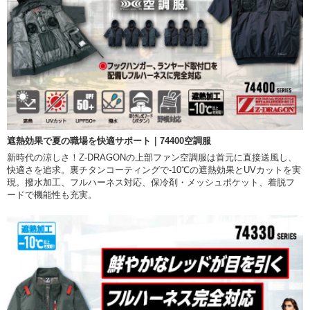
遮熱効果で夏の職場を快適サポート｜74400空調服
新時代の涼しさ！Z-DRAGONの上部ファン空調服は首元に直接送風し、
快適さを追求。裏チタンコーティングで-10℃の遮熱効果とUVカットを実
現。撥水加工、フルハーネス対応、保冷剤・メッシュポケット、着脱フ
ードで機能性も充実。