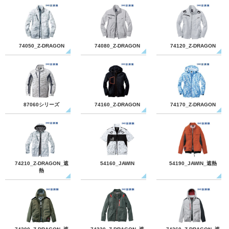
74050_Z-DRAGON
74080_Z-DRAGON
74120_Z-DRAGON
87060シリーズ
74160_Z-DRAGON
74170_Z-DRAGON
74210_Z-DRAGON_遮
54160_JAWIN
54190_JAWIN_遮熱
熱