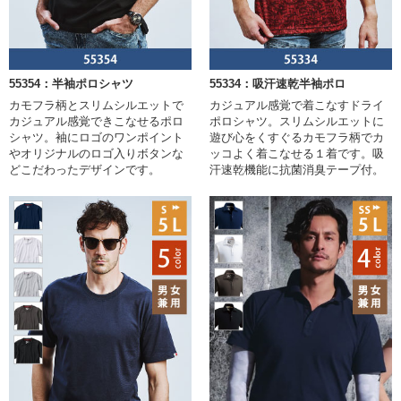
55354：半袖ポロシャツ
55334：吸汗速乾半袖ポロ
カモフラ柄とスリムシルエットで
カジュアル感覚で着こなすドライ
カジュアル感覚できこなせるポロ
ポロシャツ。スリムシルエットに
シャツ。袖にロゴのワンポイント
遊び心をくすぐるカモフラ柄でカ
やオリジナルのロゴ入りボタンな
ッコよく着こなせる１着です。吸
どこだわったデザインです。
汗速乾機能に抗菌消臭テープ付。