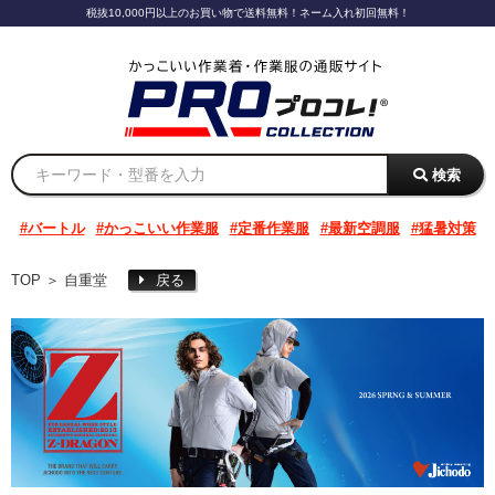
税抜10,000円以上のお買い物で送料無料！ネーム入れ初回無料！
検索
バートル
かっこいい作業服
定番作業服
最新空調服
猛暑対策
TOP
＞
自重堂
戻る