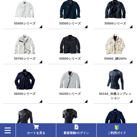
55400シリーズ
55500シリーズ
55600シリーズ
55700シリーズ
55800シリーズ
55900_綿100%
56000シリーズ
56200シリーズ
56104_冷感コンプレッ
ション
toggle
カートを見る
新規登録/ログイン
ご利用ガイド
navigation
56124_冷感コンプレッ
56144_コンプレッショ
56300シリーズ