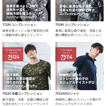
77124 コンプレッション
75194 コンプレッション
後身全面メッシュ地で通気性が高
夏場に最適な吸汗速乾、消臭と抗
く接触冷感も備えたインナー
菌の機能を持つコンプレッション
75124 冷感コンプレッション
75114ポロシャツ
吸汗速乾、消臭・抗菌の機能も持
伸縮性に優れたストレッチ鹿の子
ち合わせたハイパフォーマンスイ
のカジュアルテイストポロ