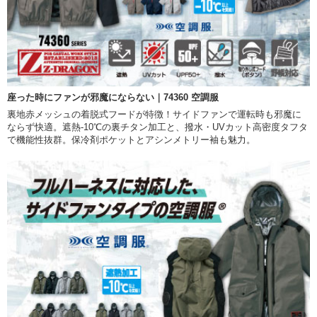
座った時にファンが邪魔にならない｜74360 空調服
裏地赤メッシュの着脱式フードが特徴！サイドファンで運転時も邪魔に
ならず快適。遮熱-10℃の裏チタン加工と、撥水・UVカット高密度タフタ
で機能性抜群。保冷剤ポケットとアシンメトリー袖も魅力。