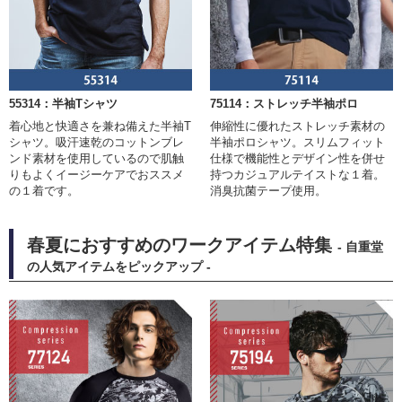
55314：半袖Tシャツ
75114：ストレッチ半袖ポロ
着心地と快適さを兼ね備えた半袖T
伸縮性に優れたストレッチ素材の
シャツ。吸汗速乾のコットンブレ
半袖ポロシャツ。スリムフィット
ンド素材を使用しているので肌触
仕様で機能性とデザイン性を併せ
りもよくイージーケアでおススメ
持つカジュアルテイストな１着。
の１着です。
消臭抗菌テープ使用。
春夏におすすめのワークアイテム特集
- 自重堂
の人気アイテムをピックアップ -