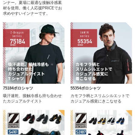
ンナー。夏場に最適な接触冷感素
材を使用。働く人応援PRICEでお
求めやすいインナーです。
75184ポロシャツ
55354ポロシャツ
吸汗速乾、接触冷感も持ち合わせ
カモフラ柄とスリムシルエットで
たカジュアルテイスト
カジュアル感覚にきこなせる